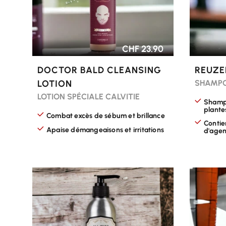
CHF 23.90
DOCTOR BALD CLEANSING
REUZE
LOTION
SHAMPO
LOTION SPÉCIALE CALVITIE
Shampo
plante
Combat excès de sébum et brillance
Contie
Apaise démangeaisons et irritations
d'agen
CHOISIR LES OPTIONS
CHOISI