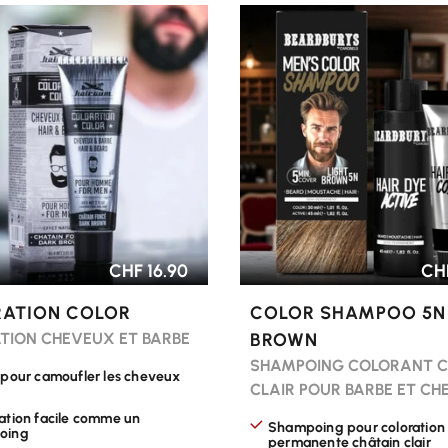
R LES OPTIONS
CHOISIR LES OPTIONS
CHF 16.90
CHF
ATION COLOR
COLOR SHAMPOO 5N
TION CHEVEUX ET BARBE
BROWN
SHAMPOING COLORANT C
 pour camoufler les cheveux
CLAIR POUR BARBE ET C
ation facile comme un
Shampoing pour coloration
oing
permanente châtain clair