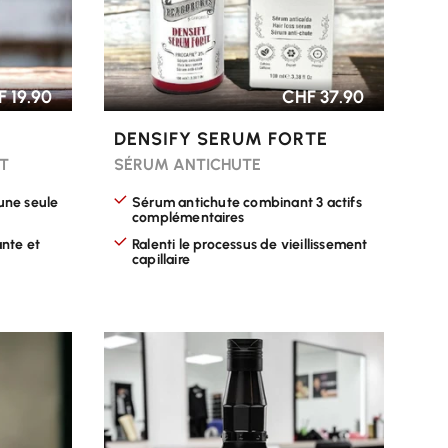
 19.90
CHF 37.90
DENSIFY SERUM FORTE
T
SÉRUM ANTICHUTE
 une seule
Sérum antichute combinant 3 actifs
complémentaires
ante et
Ralenti le processus de vieillissement
capillaire
CHOISIR LES OPTIONS