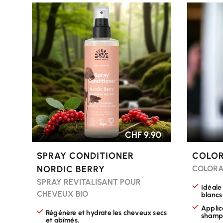
CHOISIR LES OPTIONS
CHOISI
CHF 9.90
SPRAY CONDITIONER
COLOR
NORDIC BERRY
COLORA
SPRAY REVITALISANT POUR
Idéale
CHEVEUX BIO
blancs
Applic
Régénère et hydrate les cheveux secs
shamp
et abîmés.