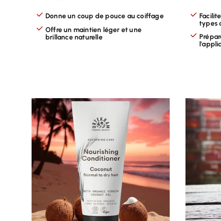
Donne un coup de pouce au coiffage
Facilit
types 
Offre un maintien léger et une
Prépar
brillance naturelle
l'appli
CHOISIR LES OPTIONS
CHOISI