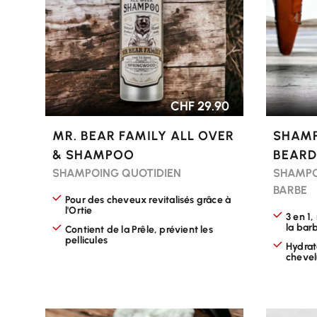
CHF 29.90
MR. BEAR FAMILY ALL OVER
SHAMP
& SHAMPOO
BEARD
SHAMPOING QUOTIDIEN
SHAMPO
BARBE
Pour des cheveux revitalisés grâce à
l'Ortie
3 en 1,
la bar
Contient de la Prêle, prévient les
pellicules
Hydrate
cheve