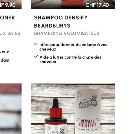
F 9.90
CHF 17.40
IONER
SHAMPOO DENSIFY
BEARDBURYS
UX BAIES
SHAMPOING VOLUMISATEUR
Idéal pour donner du volume à vos
cheveux
eveux
Aide à lutter contre la chute des
ydant
cheveux
CHOISIR LES OPTIONS