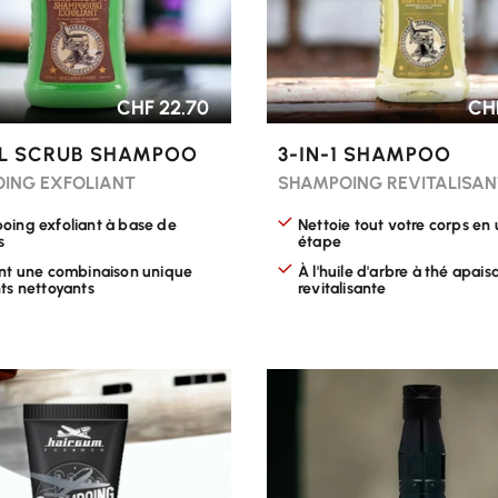
CHF 22.70
CHF
L SCRUB SHAMPOO
3-IN-1 SHAMPOO
ING EXFOLIANT
SHAMPOING REVITALISAN
ing exfoliant à base de
Nettoie tout votre corps en
s
étape
nt une combinaison unique
À l'huile d'arbre à thé apais
ts nettoyants
revitalisante
R LES OPTIONS
CHOISIR LES OPTIONS