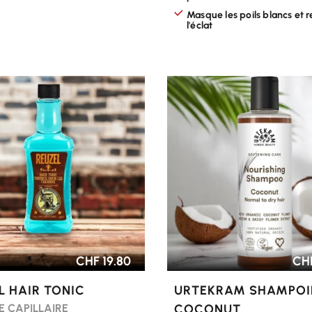
Masque les poils blancs et 
l'éclat
R LES OPTIONS
CHOISIR LES OPTIONS
CHF 19.80
CHF
L HAIR TONIC
URTEKRAM SHAMPO
E CAPILLAIRE
COCONUT