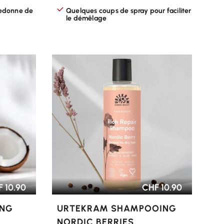
redonne de
Quelques coups de spray pour faciliter
le démêlage
CHOISIR LES OPTIONS
 10.90
CHF 10.90
ING
URTEKRAM SHAMPOOING
NORDIC BERRIES