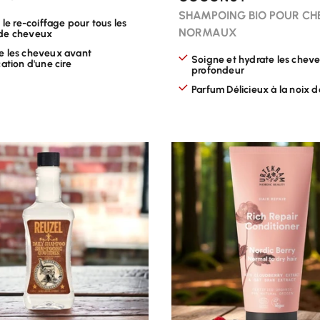
SHAMPOING BIO POUR C
e le re-coiffage pour tous les
NORMAUX
de cheveux
e les cheveux avant
Soigne et hydrate les chev
cation d'une cire
profondeur
Parfum Délicieux à la noix 
R LES OPTIONS
CHOISIR LES OPTIONS