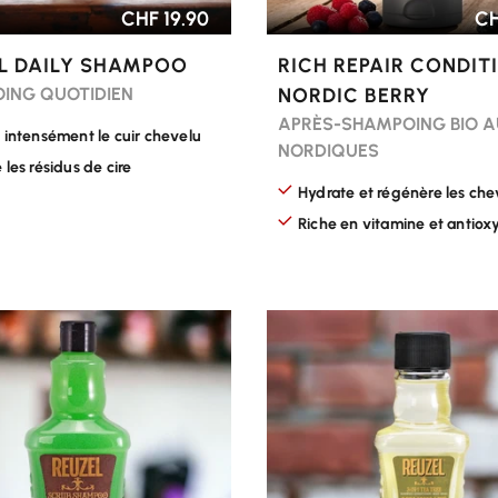
CHF 19.90
CH
L DAILY SHAMPOO
RICH REPAIR CONDIT
ING QUOTIDIEN
NORDIC BERRY
APRÈS-SHAMPOING BIO A
e intensément le cuir chevelu
NORDIQUES
 les résidus de cire
Hydrate et régénère les ch
Riche en vitamine et antiox
R LES OPTIONS
CHOISIR LES OPTIONS