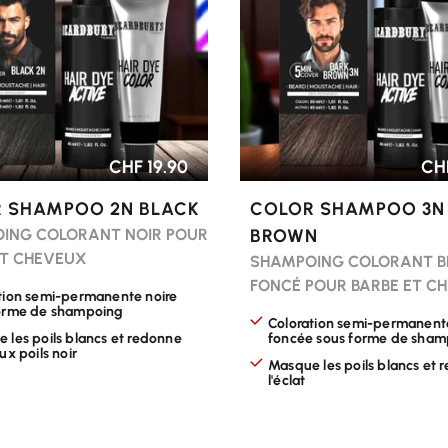
CHF 19.90
CHF
 SHAMPOO 2N BLACK
COLOR SHAMPOO 3N
ING COLORANT NOIR POUR
BROWN
ET CHEVEUX
SHAMPOING COLORANT 
FONCÉ POUR BARBE ET C
tion semi-permanente noire
orme de shampoing
Coloration semi-permanent
 les poils blancs et redonne
foncée sous forme de sham
ux poils noir
Masque les poils blancs et 
l'éclat