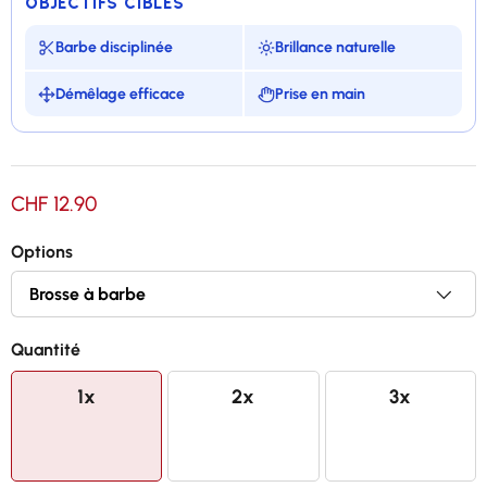
OBJECTIFS CIBLÉS
Barbe disciplinée
Brillance naturelle
Démêlage efficace
Prise en main
Pour une barbe toujours bien brossée
CHF 12.90
Fabriqué avec du poil de sanglier
Options
Manche en bois, excellente prise en main
Parfait pour tous les styles de barbe
Quantité
1x
2x
3x