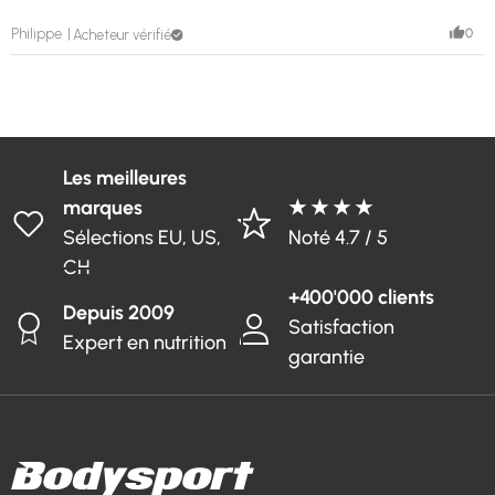
0
Philippe
Acheteur vérifié
Les meilleures
marques
★ ★ ★ ★
Sélections EU, US,
Noté 4.7 / 5
CH
+400'000 clients
Depuis 2009
Satisfaction
Expert en nutrition
garantie