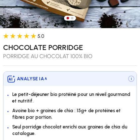
Charger l’image 1 dans la vue 
Charger l’image 2 dans la v
5.0
CHOCOLATE PORRIDGE
PORRIDGE AU CHOCOLAT 100% BIO
ANALYSE IA
∨
i
Le petit-déjeuner bio protéiné pour un réveil gourmand
et nutritif.
Avoine bio + graines de chia : 15g+ de protéines et
fibres par portion.
Seul porridge chocolat enrichi aux graines de chia du
catalogue.