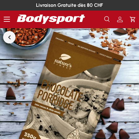
Livraison Gratuite dès 80 CHF
Menu
Recherche
Se conn
Pa
Recherche
Rechercher