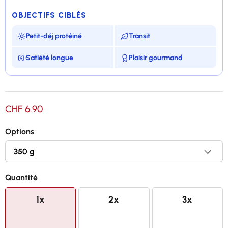
OBJECTIFS CIBLÉS
Petit-déj protéiné
Transit
Satiété longue
Plaisir gourmand
Délicieux mélange d'avoine et de chocolat
CHF 6.90
Très riche en protéines et en fibres
Options
Enrichi en graines de Chia
Saveur riche en chocolat
Quantité
1x
2x
3x