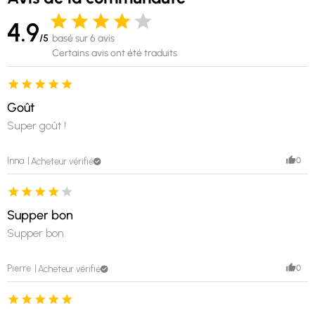
4.9
/5
basé sur 6 avis
Certains avis ont été traduits
Goût
Super goût !
0
Inna
Acheteur vérifié
Supper bon
Supper bon
0
Pierre
Acheteur vérifié