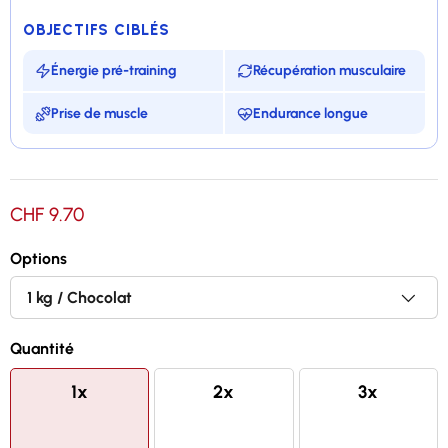
OBJECTIFS CIBLÉS
Énergie pré-training
Récupération musculaire
Prise de muscle
Endurance longue
Apporte une excellente source naturelle d'énergie
CHF 9.70
Plus de 61% de glucides par dose
Options
100% micronisée pour une bonne dissolution
Source naturelle de fibres
Quantité
1x
2x
3x