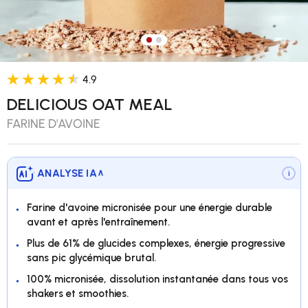
Charger l’image 1 dans la vue 
Charger l’image 2 dans la v
4.9
DELICIOUS OAT MEAL
FARINE D'AVOINE
ANALYSE IA
∨
i
Farine d'avoine micronisée pour une énergie durable
avant et après l'entraînement.
Plus de 61% de glucides complexes, énergie progressive
sans pic glycémique brutal.
100% micronisée, dissolution instantanée dans tous vos
shakers et smoothies.