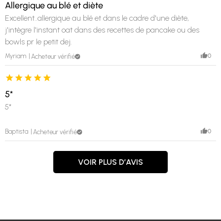
Allergique au blé et diète
Excellent..allergique au blé et dans le cadre d'une diète,
j'intègre l'instant oat dans des recettes de pancake ou des
bowls pr le petit dej.
0
Myriam
Acheteur vérifié
5*
5*
0
Baptista
Acheteur vérifié
VOIR PLUS D’AVIS