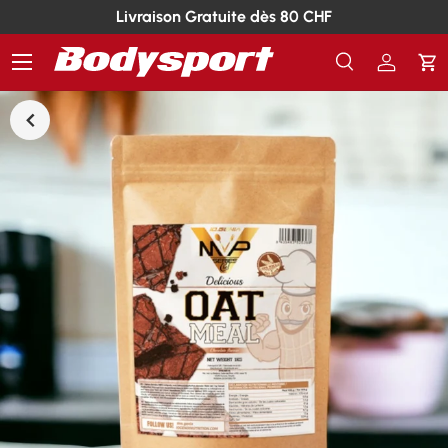
Livraison Gratuite dès 80 CHF
Menu
Recherche
Se conn
Pa
Recherche
Rechercher