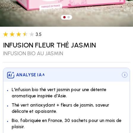
Charger l’image 1 dans la vue 
Charger l’image 2 dans la v
3.5
INFUSION FLEUR THÉ JASMIN
INFUSION BIO AU JASMIN
ANALYSE IA
∨
i
L'infusion bio thé vert jasmin pour une détente
aromatique inspirée d'Asie.
Thé vert antioxydant + fleurs de jasmin, saveur
délicate et apaisante.
Bio, fabriquée en France, 30 sachets pour un mois de
plaisir.