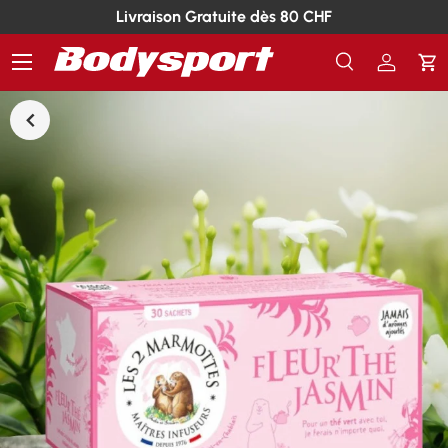
Livraison Gratuite dès 80 CHF
Menu
Recherche
Se conn
Pa
Recherche
Rechercher