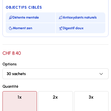
OBJECTIFS CIBLÉS
Détente mentale
Antioxydants naturels
Moment zen
Digestif doux
Infusion séduisante inspirée d'Asie
CHF 8.40
Saveur gourmande et légère
Options
Avec du thé vert et du jasmin
30 sachets par boîte, fabriqué en France
Quantité
1x
2x
3x