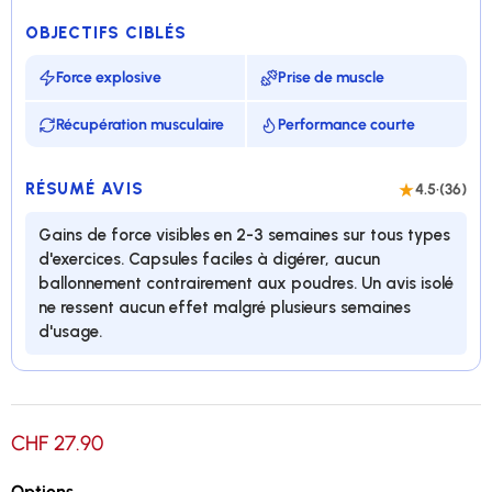
OBJECTIFS CIBLÉS
Force explosive
Prise de muscle
Récupération musculaire
Performance courte
RÉSUMÉ AVIS
4.5
·
(36)
Gains de force visibles en 2-3 semaines sur tous types
d'exercices. Capsules faciles à digérer, aucun
ballonnement contrairement aux poudres. Un avis isolé
ne ressent aucun effet malgré plusieurs semaines
d'usage.
L'une des forme de créatine la plus assimilable
CHF 27.90
Améliore les capacités physiques de courte durée
Options