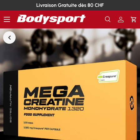
Livraison Gratuite dès 80 CHF
Menu
Recherche
Se conn
Pa
Recherche
Rechercher