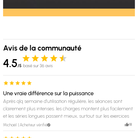
Avis de la communauté
4.5
/5
basé sur 36 avis
Une vraie différence sur la puissance
Après qlq semaine d’utilisation régulière, les séances sont
clairement plus intenses. les charges montent plus facilement
et les séries longues passent mieux, surtout sur les exercices
polyarticulaires. aucun souci de digestion, ce qui était souvent
18
Michaël
Acheteur vérifié
un problème avec les créatines en poudre.