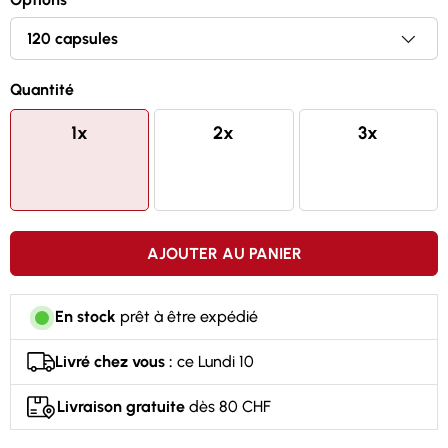
Absorption supérieur à la créatine ordinaire
1320mg de créatine creapure par capsule
Quantité
1x
2x
3x
AJOUTER AU PANIER
En stock
prêt à être expédié
Livré chez vous :
ce Lundi 10
Livraison gratuite
dès 80 CHF