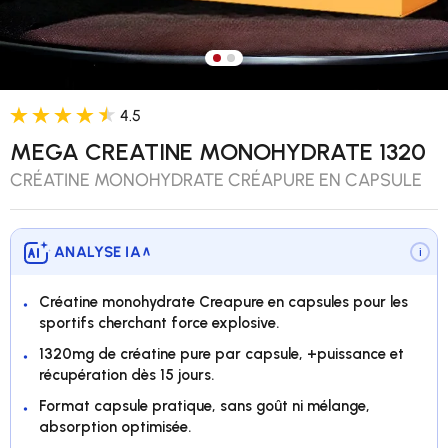
Charger l’image 1 dans la vue 
Charger l’image 2 dans la v
4.5
MEGA CREATINE MONOHYDRATE 1320
CRÉATINE MONOHYDRATE CRÉAPURE EN CAPSULE
ANALYSE IA
∨
i
Créatine monohydrate Creapure en capsules pour les
sportifs cherchant force explosive.
1320mg de créatine pure par capsule, +puissance et
récupération dès 15 jours.
Format capsule pratique, sans goût ni mélange,
absorption optimisée.