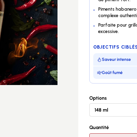
Piments habanero 
complexe authenti
Parfaite pour gril
excessive.
OBJECTIFS CIBLÉ
Saveur intense
Goût fumé
30000 sur l’échel
Options
Piment habaner
Idéale pour gril
Quantité
Recette artisana