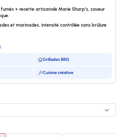
fumés + recette artisanale Marie Sharp's, saveur
que.
lades et marinades, intensité contrôlée sans brûlure
S
Grillades BBQ
Cuisine créative
le de Scoville
o fumé
lades et marinades
le