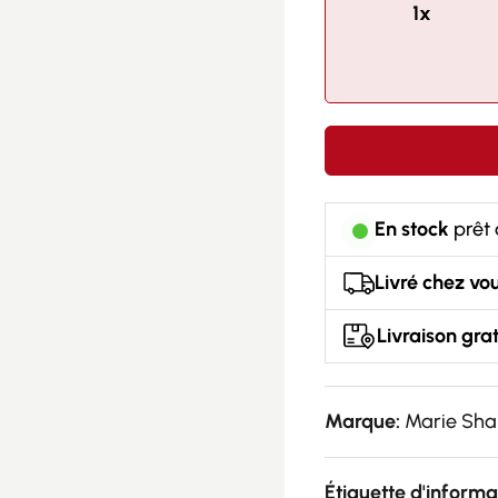
1x
En stock
prêt 
Livré chez vou
Livraison grat
Marque:
Marie Sha
Étiquette d'informa