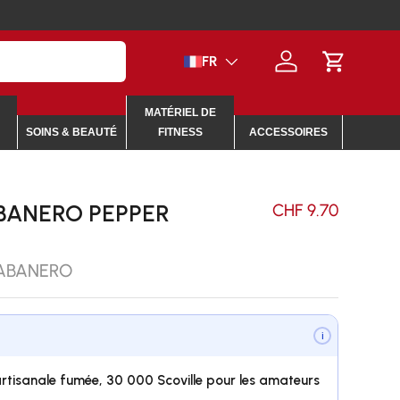
Langue
FR
Se connecter
Panier
MATÉRIEL DE
SOINS & BEAUTÉ
FITNESS
ACCESSOIRES
BANERO PEPPER
CHF 9.70
ABANERO
i
tisanale fumée, 30 000 Scoville pour les amateurs