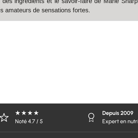
té des ingrédients et le savoir-faire de Marie S
es amateurs de sensations fortes.
★ ★ ★ ★
Depuis 2009
Noté 4.7 / 5
Expert en nutr