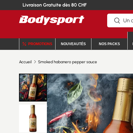
Livraison Gratuite dès 80 CHF
Recherche
Recherc
PROMOTIONS
NOUVEAUTÉS
NOS PACKS
Accueil
Smoked habanero pepper sauce
Charger l’image 1 dans la vue de galerie
Charger l’image 2 dans la vue de galerie