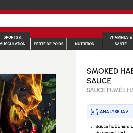
her
SPORTS &
VITAMINES &
MUSCULATION
PERTE DE POIDS
NUTRITION
SANTÉ
SMOKED HA
SAUCE
SAUCE FUMÉE H
ANALYSE IA
∨
Sauce habanero ar
de piment fort.