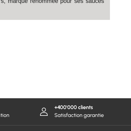
harp’s, marque renommée pour ses sauces
+400'000 clients
ition
Satisfaction garantie