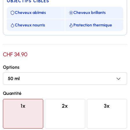
OBJECTIFS CIBLÉS
Cheveux abîmés
Cheveux brillants
Cheveux nourris
Protection thermique
Répare et nourrit en profondeur la fibre capillaire
CHF 34.90
Ravive la brillance des cheveux
Options
Protège les cheveux des agressions externes
Protège de la chaleur des appareils chauffants
Quantité
1x
2x
3x