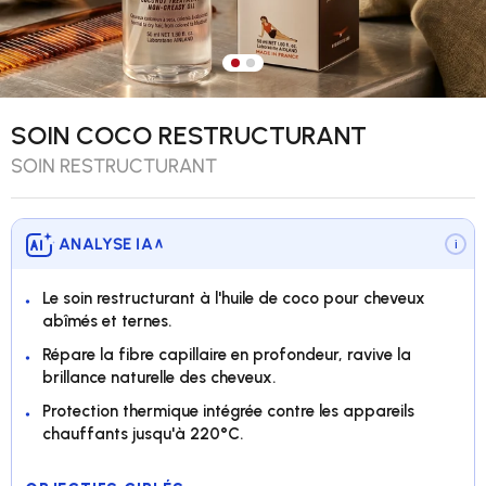
Charger l’image 1 dans la vue 
Charger l’image 2 dans la v
SOIN COCO RESTRUCTURANT
SOIN RESTRUCTURANT
ANALYSE IA
∨
i
Le soin restructurant à l'huile de coco pour cheveux
abîmés et ternes.
Répare la fibre capillaire en profondeur, ravive la
brillance naturelle des cheveux.
Protection thermique intégrée contre les appareils
chauffants jusqu'à 220°C.