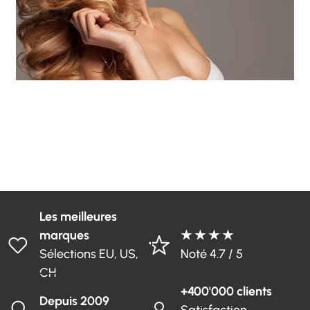
Les meilleures
marques
★ ★ ★ ★
Sélections EU, US,
Noté 4.7 / 5
CH
+400'000 clients
Depuis 2009