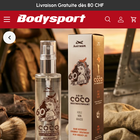
Livraison Gratuite dès 80 CHF
Menu
Recherche
Se conn
Pa
Recherche
Rechercher