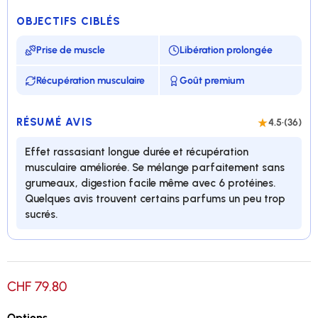
OBJECTIFS CIBLÉS
Prise de muscle
Libération prolongée
Récupération musculaire
Goût premium
RÉSUMÉ AVIS
4.5
·
(36)
Effet rassasiant longue durée et récupération
musculaire améliorée. Se mélange parfaitement sans
grumeaux, digestion facile même avec 6 protéines.
Quelques avis trouvent certains parfums un peu trop
sucrés.
6 types de protéines en un seul produit !
CHF 79.80
Stimule l'augmentation de la masse musculaire de
manière durable
Options