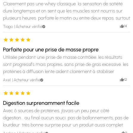
Clairement pas une whey classique. la sensation de satiété
dure longtemps et on sent que les muscles sont nourris sur
plusieurs heures. parfaite le matin ou entre deux repas, surtout
quand on ne peut pas manger tout de suite.
14
Tiago
Acheteur vérifié
Parfaite pour une prise de masse propre
Utilisée pendant une prise de masse contrôlée. les résultats
sont progressifs mais propres, sans prise de gras excessive. les
protéines à diffusion lente aident clairement à stabiliser
l’apport sur la journée.
12
Axel
Acheteur vérifié
Digestion surprenamment facile
Avec 6 sources de protéines, j’avais un peu peur côté
digestion… au final aucun souci. pas de ballonnements, pas de
lourdeur. très bonne surprise pour un produit aussi complet.