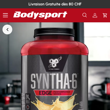
Livraison Gratuite dès 80 CHF
Menu
Recherche
Se conn
Pa
Recherche
Rechercher