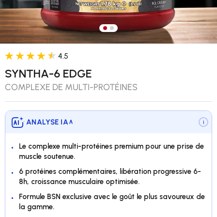
Charger l’image 1 dans la vue 
Charger l’image 2 dans la v
4.5
SYNTHA-6 EDGE
COMPLEXE DE MULTI-PROTÉINES
ANALYSE IA
∨
i
Le complexe multi-protéines premium pour une prise de
muscle soutenue.
6 protéines complémentaires, libération progressive 6-
8h, croissance musculaire optimisée.
Formule BSN exclusive avec le goût le plus savoureux de
la gamme.