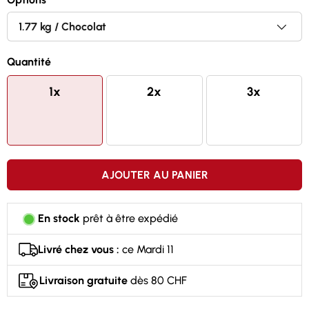
Protéines à libération progressive avec une action
plus longue
Quantité
La protéine la plus savoureuse de BSN Nutrition
1x
2x
3x
AJOUTER AU PANIER
En stock
prêt à être expédié
Livré chez vous :
ce Mardi 11
Livraison gratuite
dès 80 CHF