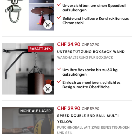
Unverzichtbar, um einen Speedball
aufzuhängen
Solide und haltbare Konstruktion aus
Chromstahl
OPTIONEN AUSWÄHLEN
CHF 24.90
CHF 37.90
RABATT
34%
UNTERSTÜTZUNG BOXSACK WAND
WANDHALTERUNG FÜR BOXSACK
Um Ihre Boxsäcke bis zu 60 kg
aufzuhängen
Einfach zu montieren, schlichtes
Design, matte Oberfläche
OPTIONEN AUSWÄHLEN
CHF 29.90
CHF 59.90
NICHT AUF LAGER
SPEED DOUBLE END BALL MULTI
YELLOW
PUNCHINGBALL MIT ZWEI BEFESTIGUNGEN
UND SEIL