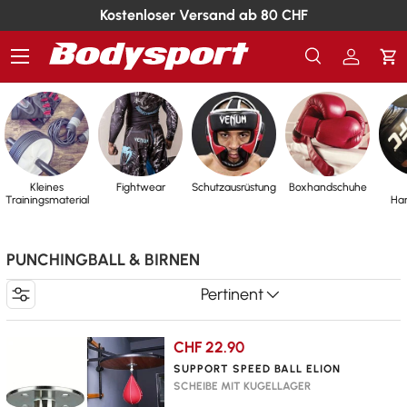
Kostenloser Versand ab 80 CHF
Menü
Suche
Einlogg
Ei
Suchen
Suchen
Kleines
Fightwear
Schutzausrüstung
Boxhandschuhe
Trainingsmaterial
Ha
PUNCHINGBALL & BIRNEN
Pertinent
CHF 22.90
SUPPORT SPEED BALL ELION
SCHEIBE MIT KUGELLAGER