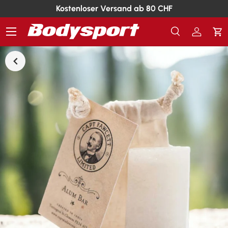
Kostenloser Versand ab 80 CHF
Menü
Suche
Einlogg
Ei
Suchen
Suchen