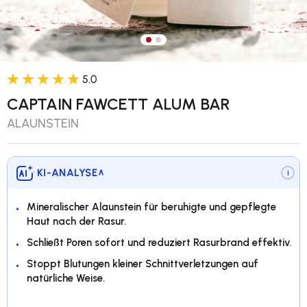
Bild 1 in Galerieansicht laden
Bild 2 in Galerieansicht lade
5.0
CAPTAIN FAWCETT ALUM BAR
ALAUNSTEIN
KI-ANALYSE
∨
i
Mineralischer Alaunstein für beruhigte und gepflegte
Haut nach der Rasur.
Schließt Poren sofort und reduziert Rasurbrand effektiv.
Stoppt Blutungen kleiner Schnittverletzungen auf
natürliche Weise.