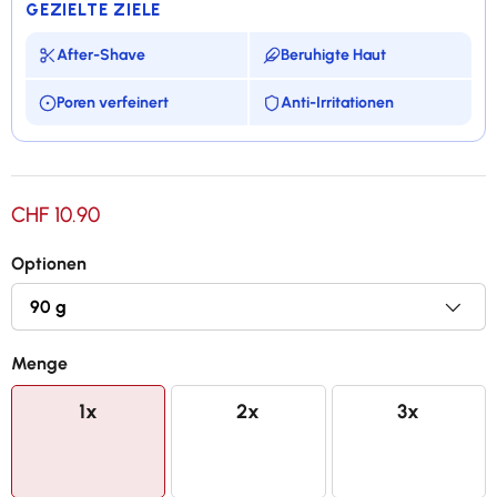
GEZIELTE ZIELE
After-Shave
Beruhigte Haut
Poren verfeinert
Anti-Irritationen
Natürlicher Mineralstein
CHF 10.90
Besänftigt und pflegt die Haut nach dem Rasieren
Optionen
Schließt die Poren und reduziert Rasurbrand
Stoppt das Bluten kleiner Verletzungen und
Rasurschnitte
Menge
1x
2x
3x