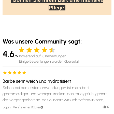
Gönnen Sie Ihrem Bart eine intensive
Pflege
Was unsere Community sagt:
4.6
/5
Basierend auf 18 Bewertungen
Einige Bewertungen wurden übersetzt
Barbe sehr weich und hydratisiert
Schon bei den ersten anwendungen ist mein bart
geschmeidiger und weniger trocken. das raue gefühl gehört
der vergangenheit an. das öl nährt wirklich tiefenwirksam,
man spürt schnell den unterschied.
15
Bojan
Verifizierter Käufer