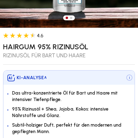
Bild 1 in Galerieansicht laden
Bild 2 in Galerieansicht lade
4.6
HAIRGUM 95% RIZINUSÖL
RIZINUSÖL FÜR BART UND HAARE
KI-ANALYSE
∨
i
Das ultra-konzentrierte Öl für Bart und Haare mit
intensiver Tiefenpflege.
95% Rizinusöl + Shea, Jojoba, Kokos: intensive
Nährstoffe und Glanz.
Subtil-holziger Duft, perfekt für den modernen und
gepflegten Mann.