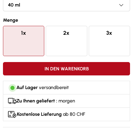
Ideal für eine intensive Bartpflege
Subtiler, holziger Duft
Menge
1x
2x
3x
IN DEN WARENKORB
Auf Lager
versandbereit
Zu Ihnen geliefert :
morgen
Kostenlose Lieferung
ab 80 CHF