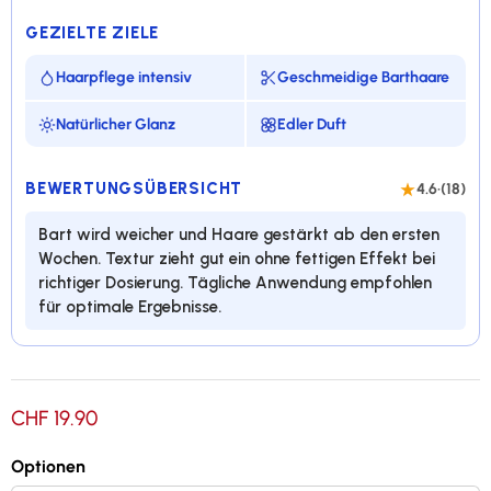
GEZIELTE ZIELE
Haarpflege intensiv
Geschmeidige Barthaare
Natürlicher Glanz
Edler Duft
BEWERTUNGSÜBERSICHT
4.6
·
(18)
Bart wird weicher und Haare gestärkt ab den ersten
Wochen. Textur zieht gut ein ohne fettigen Effekt bei
richtiger Dosierung. Tägliche Anwendung empfohlen
für optimale Ergebnisse.
Ultrakonzentrierte Formel, 95 % Rizinusöl
CHF 19.90
Mit Sheabutter-, Jojoba-, Kokos- und
Granatapfelöl
Optionen