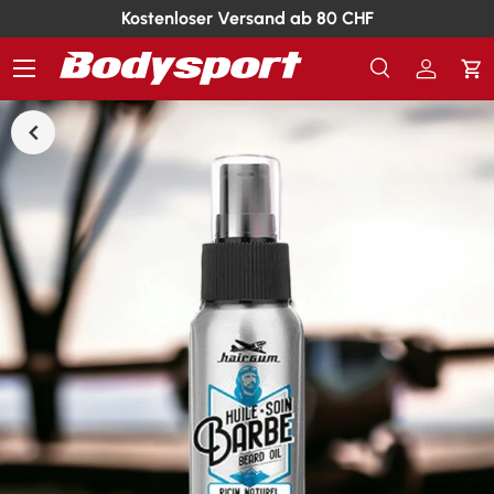
Kostenloser Versand ab 80 CHF
Menü
Suche
Einlogg
Ei
Suchen
Suchen