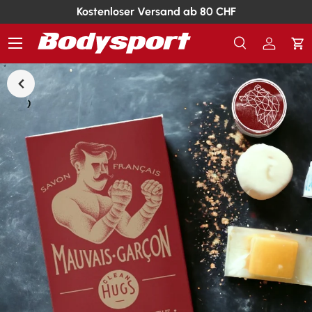
Kostenloser Versand ab 80 CHF
Menü
Suche
Einlogg
Ei
Suchen
Suchen