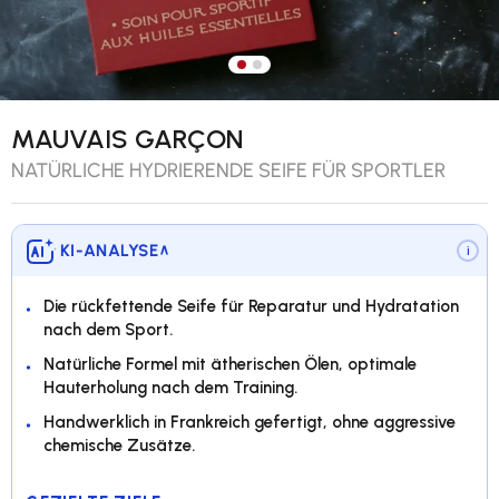
Bild 1 in Galerieansicht laden
Bild 2 in Galerieansicht lade
MAUVAIS GARÇON
NATÜRLICHE HYDRIERENDE SEIFE FÜR SPORTLER
KI-ANALYSE
∨
i
Die rückfettende Seife für Reparatur und Hydratation
nach dem Sport.
Natürliche Formel mit ätherischen Ölen, optimale
Hauterholung nach dem Training.
Handwerklich in Frankreich gefertigt, ohne aggressive
chemische Zusätze.