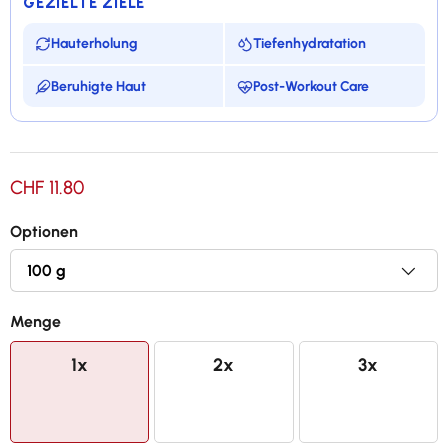
GEZIELTE ZIELE
Hauterholung
Tiefenhydratation
Beruhigte Haut
Post-Workout Care
Besonders reichhaltige natürliche Seife
CHF 11.80
Mit ätherischen Ölen von Palmarosa und
Bitterorange
Optionen
Ermöglicht eine Hydration und Regeneration der
Haut nach dem Training
Menge
Auf traditionelle Weise in Frankreich hergestellt
1x
2x
3x