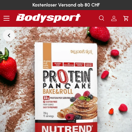
Kostenloser Versand ab 80 CHF
Menü
Suche
Einlogg
Ei
Suchen
Suchen