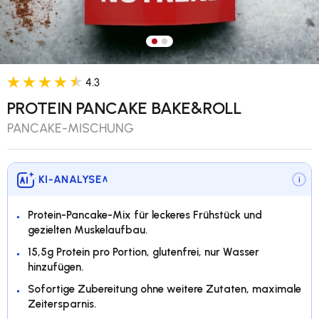
Bild 1 in Galerieansicht laden
Bild 2 in Galerieansicht lade
4.3
PROTEIN PANCAKE BAKE&ROLL
PANCAKE-MISCHUNG
KI-ANALYSE
∨
i
Protein-Pancake-Mix für leckeres Frühstück und
gezielten Muskelaufbau.
15,5g Protein pro Portion, glutenfrei, nur Wasser
hinzufügen.
Sofortige Zubereitung ohne weitere Zutaten, maximale
Zeitersparnis.