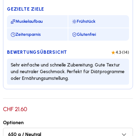
GEZIELTE ZIELE
Muskelaufbau
Frühstück
Zeitersparnis
Glutenfrei
BEWERTUNGSÜBERSICHT
4.3
·
(14)
Sehr einfache und schnelle Zubereitung. Gute Textur
und neutraler Geschmack. Perfekt für Diätprogramme
oder Ernährungsumstellung.
Leckere Protein-Pancakes
CHF 21.60
15,5 Gramm Protein pro Portion
Optionen
Einfach und schnell zuzubereiten, keine weiteren
Zutaten erforderlich