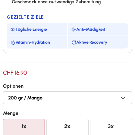
Geschmack ohne aufwendige Zubereitung.
GEZIELTE ZIELE
Tägliche Energie
Anti-Müdigkeit
Vitamin-Hydration
Aktive Recovery
Ein erfrischendes Getränk voll gesunder Vorteile !
CHF 16.90
Für 10 Liter Getränk, Mango-Geschmack
Optionen
Beiträgt zu einem normalen Energiemetabolismus
Beiträgt zur Reduzierung von Müdigkeit
Menge
1x
2x
3x