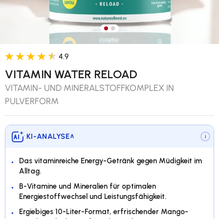
Bild 1 in Galerieansicht laden
Bild 2 in Galerieansicht lade
4.9
VITAMIN WATER RELOAD
VITAMIN- UND MINERALSTOFFKOMPLEX IN
PULVERFORM
KI-ANALYSE
∨
i
Das vitaminreiche Energy-Getränk gegen Müdigkeit im
Alltag.
B-Vitamine und Mineralien für optimalen
Energiestoffwechsel und Leistungsfähigkeit.
Ergiebiges 10-Liter-Format, erfrischender Mango-