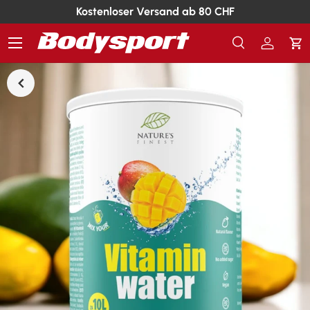
Kostenloser Versand ab 80 CHF
Menü
Suche
Einlogg
Ei
Suchen
Suchen